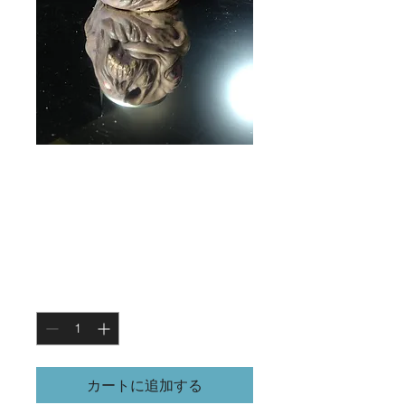
クリーチャー ア
ッシュトレイ
価
￥9,100
格
数量
*
カートに追加する