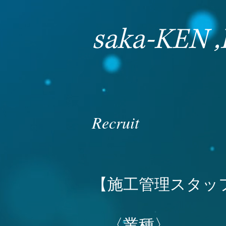
saka-KEN ,
Recruit​
【施工管理スタッ
〈業種〉