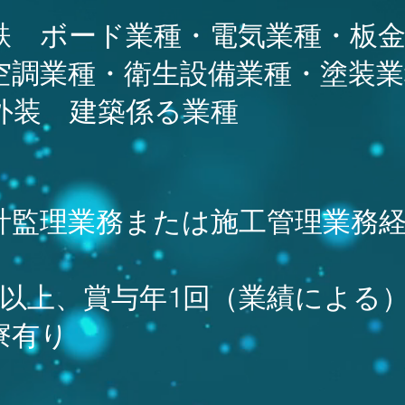
 ボード業種・電気業種・板金
業種・衛生設備業種・塗装業
装 建築係る業種
計監理業務または施工管理業務経
以上、賞与年1回（業績による
寮有り