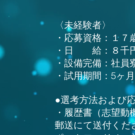
〈未経験者〉
・応募資格：１７
・日 給：８千円
・設備完備：社員
・試用期間：5ヶ
●選考方法および
・履歴書（志望動
郵送にて送付くだ