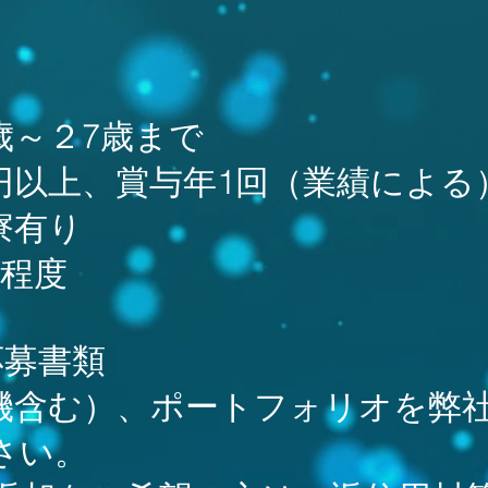
歳～２7歳まで
以上、賞与年1回（業績による
寮有り
月程度
応募書類
機含む）、ポートフォリオを弊
さい。